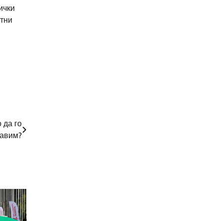
чки
отни
 да го
авим?