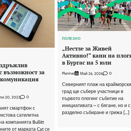
ПОЛЕЗНО
„Нестле за Живей
Активно!“ кани на плог
в Бургас на 5 юли
 издръжлив
с възможност за
Planinar
0
Май 26, 2026
 комуникация
Северният плаж на крайморски
град ще събере участници в
0
ли 20, 2023
първото плогинг събитие на
инициативата – с бягане, но и с
рвият смартфон с
разделно събиране и грижа […]
екстова сателитна
а компанията Bullitt
ните от марката Cat се