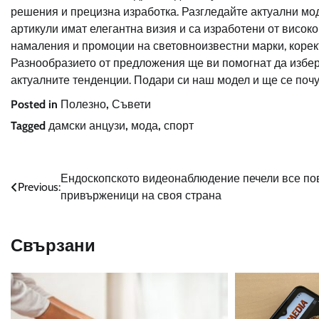
решения и прецизна изработка. Разгледайте актуални м
артикули имат елегантна визия и са изработени от високо
намаления и промоции на световноизвестни марки, коре
Разнообразието от предложения ще ви помогнат да избер
актуалните тенденции. Подари си наш модел и ще се поч
Posted in
Полезно
,
Съвети
Tagged
дамски анцузи
,
мода
,
спорт
Навигация
Ендоскопското видеонаблюдение печели все по
Previous:
привърженици на своя страна
Свързани