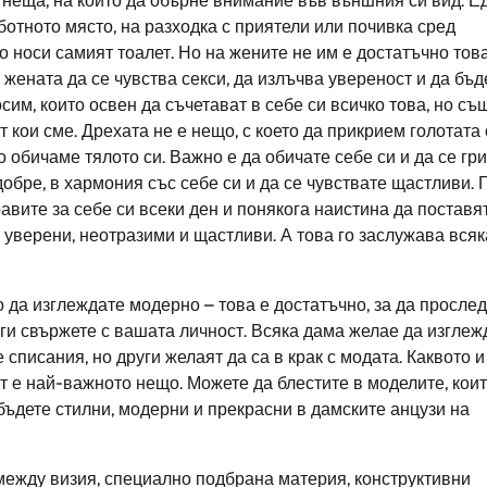
о неща, на които да обърне внимание във външния си вид. Е
аботното място, на разходка с приятели или почивка сред
 носи самият тоалет. Но на жените не им е достатъчно това
 жената да се чувства секси, да излъчва увереност и да бъд
сим, които освен да съчетават в себе си всичко това, но съ
 кои сме. Дрехата не е нещо, с което да прикрием голотата 
о обичаме тялото си. Важно е да обичате себе си и да се гр
добре, в хармония със себе си и да се чувствате щастливи.
авите за себе си всеки ден и понякога наистина да поставя
 уверени, неотразими и щастливи. А това го заслужава всяк
но да изглеждате модерно – това е достатъчно, за да прослед
ги свържете с вашата личност. Всяка дама желае да изглеж
 списания, но други желаят да са в крак с модата. Каквото и
рт е най-важното нещо. Можете да блестите в моделите, кои
 бъдете стилни, модерни и прекрасни в дамските анцузи на
между визия, специално подбрана материя, конструктивни