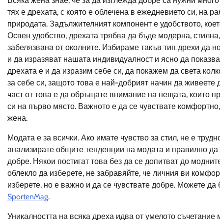
Всяка жена знае, че за да изглежда добре са нужни мног
тях е дрехата, с която е облечена в ежедневието си, на р
природата. Задължителният компонент е удобството, което
Освен удобство, дрехата трябва да бъде модерна, стилна,
забелязвана от околните. Избираме такъв тип дрехи да но
и да изразяват нашата индивидуалност и ясно да показват
дрехата е и да изразим себе си, да покажем да света колк
за себе си, защото това е най-добрият начин да живеете 
част от това е да обръщате внимание на нещата, които пр
си на първо място. Важното е да се чувствате комфортно,
жена.
Модата е за всички. Ако имате чувство за стил, не е труд
анализирате общите тенденции на модата и правилно да 
добре. Някои постигат това без да се допитват до модните
облекло да изберете, не забравяйте, че личния ви комфо
изберете, но е важно и да се чувствате добре. Можете да
SportenMag
.
Уникалността на всяка дреха идва от умелото съчетание 