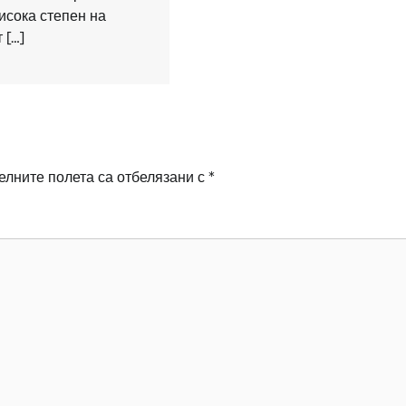
исока степен на
 […]
лните полета са отбелязани с
*