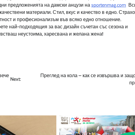
одни предложенията на дамски анцузи на
sportenmag.com
Вси
качествени материали. Стил, вкус и качество в едно. Страх
ктност и професионализъм във всяко едно отношение.
ете най-подходящия за вас дизайн съчетан със сезона и
увстваш неустоима, харесвана и желана жена!
вече
Преглед на кола – как се извършва и защо
Next:
пр