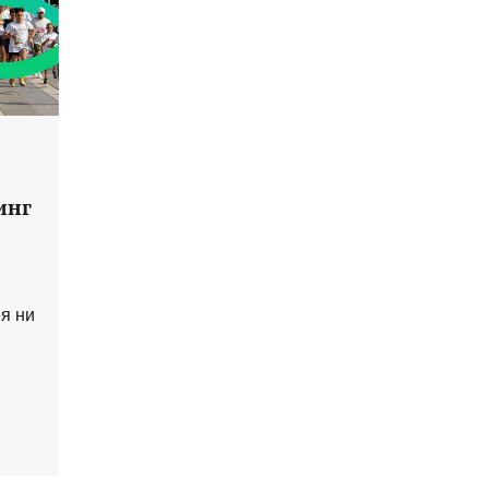
инг
я ни