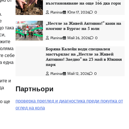
дно от
възстановяване на още 166 дка гори
Planinar
Юли 17, 2026
0
.
е
„Нестле за Живей Активно!“ кани на
що така
плогинг в Бургас на 5 юли
си,
Planinar
Май 26, 2026
0
ижите
 Голяма
Боряна Калейн води специален
мастърклас на „Нестле за Живей
те себе
Активно! Заедно“ на 23 май в Южния
а една
парк
Planinar
Май 12, 2026
0
ите и
Партньори
да
проверка преглед и диагностика преди покупка от
то ще
оглед на кола