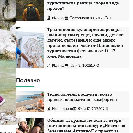
туристическа раница според вида
преход?
Planinar
Септември 10, 2025
0
Традиционна кулинария за рекорд,
планинарски срещи, походи, детски
лагери, състезания и още много
причини да сте част от Национален
туристически фестивал от 11-13
юли, Мальовица
Planinar
Юли 2, 2025
0
Полезно
Технологични продукти, които
правят почивката по-комфортна
На Планина
Юли 17, 2026
0
Община Твърдица печели за втори
път националния конкурс „Нестле за
Залесяваме Активно!“ с проект за