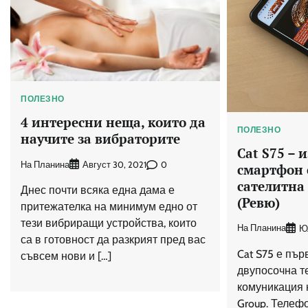
ПОЛЕЗНО
4 интересни неща, които да
ПОЛЕЗНО
научите за вибраторите
Cat S75 –
На Планина
0
Август 30, 2021
смартфон 
сателитна
Днес почти всяка една дама е
(Ревю)
притежателка на минимум едно от
тези вибриращи устройства, които
На Планина
Ю
са в готовност да разкрият пред вас
Cat S75 е пъ
съвсем нови и […]
двупосочна т
комуникация н
Group. Телефо