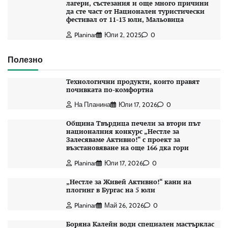
лагери, състезания и още много причини
да сте част от Национален туристически
фестивал от 11-13 юли, Мальовица
Planinar
Юли 2, 2025
0
Полезно
Технологични продукти, които правят
почивката по-комфортна
На Планина
Юли 17, 2026
0
Община Твърдица печели за втори път
националния конкурс „Нестле за
Залесяваме Активно!“ с проект за
възстановяване на още 166 дка гори
Planinar
Юли 17, 2026
0
„Нестле за Живей Активно!“ кани на
плогинг в Бургас на 5 юли
Planinar
Май 26, 2026
0
Боряна Калейн води специален мастърклас