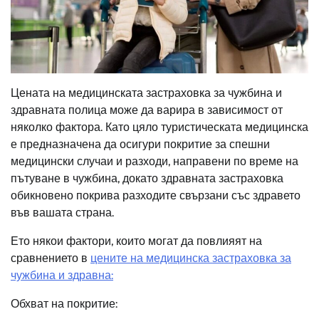
Цената на медицинската застраховка за чужбина и
здравната полица може да варира в зависимост от
няколко фактора. Като цяло туристическата медицинска
е предназначена да осигури покритие за спешни
медицински случаи и разходи, направени по време на
пътуване в чужбина, докато здравната застраховка
обикновено покрива разходите свързани със здравето
във вашата страна.
Ето някои фактори, които могат да повлияят на
сравнението в
цените на медицинска застраховка за
чужбина и здравна:
Обхват на покритие: