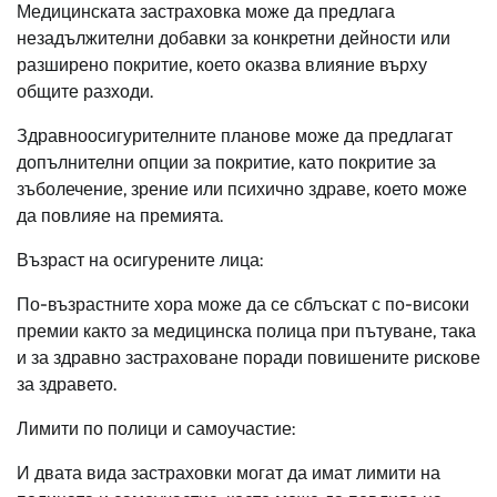
Медицинската застраховка може да предлага
незадължителни добавки за конкретни дейности или
разширено покритие, което оказва влияние върху
общите разходи.
Здравноосигурителните планове може да предлагат
допълнителни опции за покритие, като покритие за
зъболечение, зрение или психично здраве, което може
да повлияе на премията.
Възраст на осигурените лица:
По-възрастните хора може да се сблъскат с по-високи
премии както за медицинска полица при пътуване, така
и за здравно застраховане поради повишените рискове
за здравето.
Лимити по полици и самоучастие:
И двата вида застраховки могат да имат лимити на