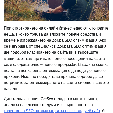
При стартирането на онлайн бизнес, едно от ключовите
неща, з които трябва да вложите повече средства и
време е изграждането на добра SEO оптимизация. Ако
се извършва от специалист, добрата SEO оптимизация
ще подобри класирането на сайта ви в търсещите
машини, от там ще имате повече посещения на сайта
си, и следователно – повече продажби. В крайна сметка
целта на всяка една оптимизация е да води до повече
приходи. Именно поради тази причина е добре да се
погрижите за оптимизирането на сайта си още в самото
начало.
Дигитална агенция GetSeo е лидер в мотиторинга,
анализа на ключовите думи и извършването на
качествена SEO оптимизация за всеки вид уеб сайт
, без