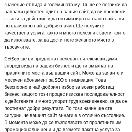
значение от вида и големината му. Тя ще се погрижи да
направи цялостен одит на вашия сайт, да ви предложи
стъпки за действие и да оптимизира напълно сайта ви
по възможно най-добрия начин. Ще получите
качествена услуга, както и много полезни съвети, които
да използвате, за да достигнете желаното място в
търсачките.
GetSeo ще ви предложат релевантни ключови думи
според вида на вашия бизнес и ще ги вмъкнат на
правилните места във вашия сайт. Може да заявите и
месечен абонамент за SEO оптимизация. Това
безспорно е най-добрият избор за всеки работещ
бизнес, защото този процес изисква последователност
в действията и много упорит труд всекидневно, за да се
постигнат добри резултати. По този начин ще сте
сигурни, че вашият сайт винаги е в отлично състояние.
В момента може да се възползвате от пролетните им
промоционални цени и да вземете пакетна услуга за