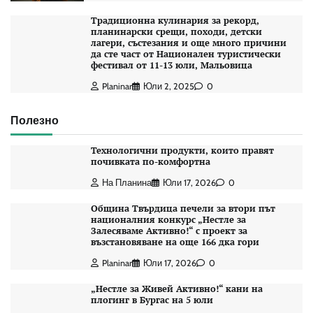
Традиционна кулинария за рекорд,
планинарски срещи, походи, детски
лагери, състезания и още много причини
да сте част от Национален туристически
фестивал от 11-13 юли, Мальовица
Planinar
Юли 2, 2025
0
Полезно
Технологични продукти, които правят
почивката по-комфортна
На Планина
Юли 17, 2026
0
Община Твърдица печели за втори път
националния конкурс „Нестле за
Залесяваме Активно!“ с проект за
възстановяване на още 166 дка гори
Planinar
Юли 17, 2026
0
„Нестле за Живей Активно!“ кани на
плогинг в Бургас на 5 юли