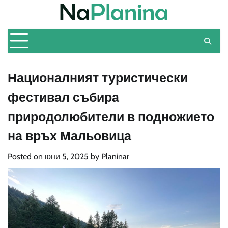
Skip
to
content
Националният туристически
фестивал събира
природолюбители в подножието
на връх Мальовица
Posted on
юни 5, 2025
by
Planinar