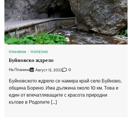
ПЛАНИНА
ПОЛЕЗНО
Буйновско ждрело
На Планина
0
Август 12, 2022
Буйновското ждрело се намира край село Буйново,
община Борино. Има дължина около 10 км. Това е
един от впечатляващите с красота природни
кътове в Родопите […]