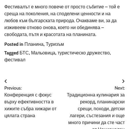
Фестивалът е много повече от просто събитие – той е
среща на поколения, на споделени ценности и на
любов към българската природа. Очакваме ви, за да
изживеем отново онова, което ни обединява –
свободата, пътя и красотата на планината.
Posted in
Планина
,
Туризъм
Tagged
БТС
,
Мальовица
,
туристическо дружество
,
фестивал
Навигация
Previous:
Next:
Конференция с фокус
Традиционна кулинария за
върху ефективността в
рекорд, планинарски
хижите събра хижари от
срещи, походи, детски
цялата страна
лагери, състезания и още
много причини да сте част