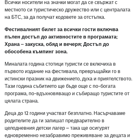
Всички носители на значки могат да се свържат с
местното си туристическо дружество или с централата
на БТС, за да получат кодовете за отстъпка.
Фестивалният билет за всички гости включва
пълен достъп до активностите в програмата;
Храна – закуска, обяд и вечеря; Достъп до
обособена къмпинг зона.
Миналата година стотици туристи се включиха в
първото издание на фестивала, превръщайки го в
истински празник на движението, духа и приятелството.
Тази година събитието ще бъде още с по-богата
програма, по-вдъхновяващо и събиращо туристите от
цялата страна.
Деца до 12 години участват безплатно. Насърчаваме
родителите да ги запишат предварително в
целодневния детски лагер – така ще осигурят
едновременно незабравимо преживяване за децата и