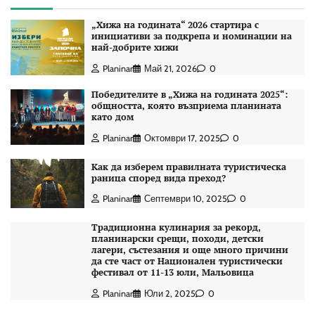
„Хижа на годината“ 2026 стартира с
инициативи за подкрепа и номинации на
най-добрите хижи
Planinar
Май 21, 2026
0
Победителите в „Хижа на годината 2025“:
общността, която възприема планината
като дом
Planinar
Октомври 17, 2025
0
Как да изберем правилната туристическа
раница според вида преход?
Planinar
Септември 10, 2025
0
Традиционна кулинария за рекорд,
планинарски срещи, походи, детски
лагери, състезания и още много причини
да сте част от Национален туристически
фестивал от 11-13 юли, Мальовица
Planinar
Юли 2, 2025
0