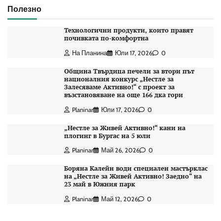
Полезно
Технологични продукти, които правят
почивката по-комфортна
На Планина
Юли 17, 2026
0
Община Твърдица печели за втори път
националния конкурс „Нестле за
Залесяваме Активно!“ с проект за
възстановяване на още 166 дка гори
Planinar
Юли 17, 2026
0
„Нестле за Живей Активно!“ кани на
плогинг в Бургас на 5 юли
Planinar
Май 26, 2026
0
Боряна Калейн води специален мастърклас
на „Нестле за Живей Активно! Заедно“ на
23 май в Южния парк
Planinar
Май 12, 2026
0