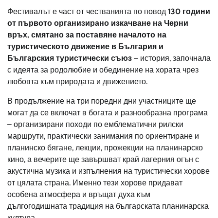
Фестивалът е част от честванията по повод
130 години
от първото организирано изкачване на Черни
връх, смятано за поставяне началото на
туристическото движение в България и
Българския туристически съюз
– история, започнала
с идеята за родолюбие и обединение на хората чрез
любовта към природата и движението.
В продължение на три поредни дни участниците ще
могат да се включат в богата и разнообразна програма
– организирани походи по емблематични рилски
маршрути, практически занимания по ориентиране и
планинско бягане, лекции, прожекции на планинарско
кино, а вечерите ще завършват край лагерния огън с
акустична музика и изпълнения на туристически хорове
от цялата страна. Именно тези хорове придават
особена атмосфера и връщат духа към
дългогодишната традиция на българската планинарска
култура.