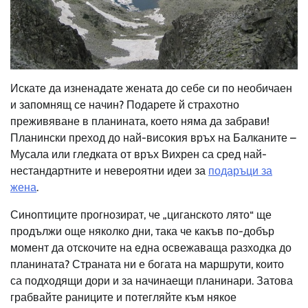
Искате да изненадате жената до себе си по необичаен
и запомнящ се начин? Подарете й страхотно
преживяване
в планината
, което
няма
да забрави!
Планински преход до най-високия връх на Балканите –
Мусала
или гледката от връх Вихрен са сред най-
нестандартните и невероятни идеи за
подаръци за
жена
.
Синоптиците прогнозират, че „циганското лято“ ще
продължи още няколко дни, така че какъв по-добър
момент да отскочите на
една освежаваща
разходка до
планината? Страната ни е богата на маршрути, които
са подходящи дори и за начинаещи планинари. Затова
грабвайте раниците и потегляйте към някое