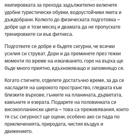
екипировката за прехода задължително включете
удобни туристически обувки, водоустойчиви якета и
дъждобрани. Колкото до физическата подготовка –
добре ще е този месец и двамата да не пропускате
тренировките си във фитнеса.
Подгответе се добре и бъдете сигурни, че всички
усилия си струват. Дори и да преминете през тежки
моменти по време на изкачването, горе на върха ще
бъде много приятно, вдъхновяващо и запомнящо се.
Когато стигнете, отделете достатъчно време, за да се
насладите на широкото пространство, гледката към
близките върхове, гънките на планината, дърветата,
камъните и езерата. Подарете на половинката си
високопланински цвета – това са преживявания, които
тя със сигурност ще оцени, особено ако си пада по
приключенията, природата, чистия въздух и
движението.