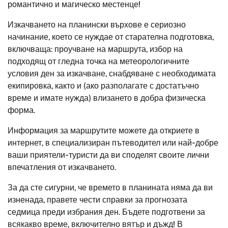
романтично и магическо местенце!
Изкачването на планински върхове е сериозно
начинание, което се нуждае от старателна подготовка,
включваща: проучване на маршрута, избор на
подходящ от гледна точка на метеорологичните
условия ден за изкачване, снабдяване с необходимата
екипировка, както и
(
ако разполагате с достатъчно
време и имате нужда
)
влизането в добра физическа
форма.
Информация за маршрутите можете да откриете в
интернет, в специализиран пътеводител или най-добре
ваши приятели-туристи да ви споделят своите лични
впечатления от изкачването.
За да сте сигурни, че времето в планината няма да ви
изненада, правете чести справки за прогнозата
седмица преди избрания ден. Бъдете подготвени за
всякакво време, включително вятър и дъжд! В