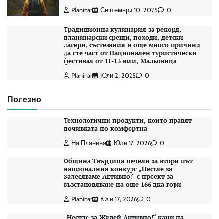
Planinar
Септември 10, 2025
0
Традиционна кулинария за рекорд,
планинарски срещи, походи, детски
лагери, състезания и още много причини
да сте част от Национален туристически
фестивал от 11-13 юли, Мальовица
Planinar
Юли 2, 2025
0
Полезно
Технологични продукти, които правят
почивката по-комфортна
На Планина
Юли 17, 2026
0
Община Твърдица печели за втори път
националния конкурс „Нестле за
Залесяваме Активно!“ с проект за
възстановяване на още 166 дка гори
Planinar
Юли 17, 2026
0
„Нестле за Живей Активно!“ кани на