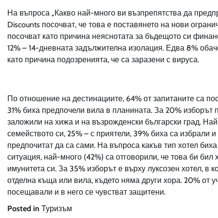
На въпроса „Какво най-много ви възпрепятства да предпр
Discounts посочват, че това е поставянето на нови огран
посочват като причина неяснотата за бъдещото си финансо
12% – 14-дневната задължителна изолация. Едва 8% обаче
като причина подозренията, че са заразени с вируса.
По отношение на дестинациите, 64% от запитаните са пос
31% биха предпочели вила в планината. За 20% изборът па
заложили на хижа и на възрожденски български град. Най
семейството си, 25% – с приятели, 39% биха са избрали и
предпочитат да са сами. На въпроса какъв тип хотел биха
ситуация, най-много (42%) са отговорили, че това би бил
имунитета си. За 35% изборът е върху луксозен хотел, в ко
отделна къща или вила, където няма други хора. 20% от у
посещавали и в него се чувстват защитени.
Posted in
Туризъм