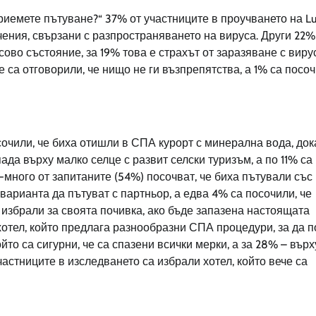
иемете пътуване?“ 37% от участниците в проучването на Lu
ичения, свързани с разпространяването на вируса. Други 22%
во състояние, за 19% това е страхът от заразяване с вирус
 са отговорили, че нищо не ги възпрепятства, а 1% са посо
очили, че биха отишли в СПА курорт с минерална вода, док
да върху малко селце с развит селски туризъм, а по 11% са
-много от запитаните (54%) посочват, че биха пътували със
 варианта да пътуват с партньор, а едва 4% са посочили, че
 избрали за своята почивка, ако бъде запазена настоящата
 хотел, който предлага разнообразни СПА процедури, за да 
йто са сигурни, че са спазени всички мерки, а за 28% – върх
частниците в изследването са избрали хотел, който вече са