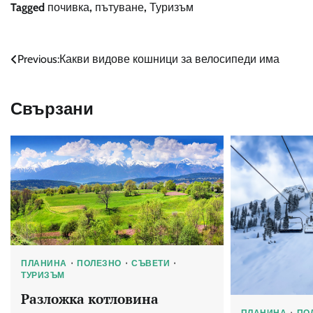
Tagged
почивка
,
пътуване
,
Туризъм
Навигация
Previous:
Какви видове кошници за велосипеди има
Свързани
ПЛАНИНА
ПОЛЕЗНО
СЪВЕТИ
ТУРИЗЪМ
Разложка котловина
ПЛАНИНА
ПО