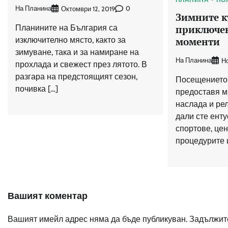
На Планина
0
Октомври 12, 2019
Зимните к
Планините на България са
приключен
изключително място, както за
моменти
зимуване, така и за намиране на
На Планина
Н
прохлада и свежест през лятото. В
разгара на предстоящият сезон,
Посещението 
почивка […]
предоставя м
наслада и ре
дали сте енту
спортове, цен
процедурите и
Вашият коментар
Вашият имейл адрес няма да бъде публикуван.
Задължите