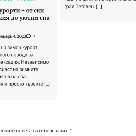
град Тетевен. […]
урорти – от ски
ия до уютни спа
0
оември 4, 2023
на зимен курорт
ного поводи за
лаксация. Независимо
сиаст на зимните
ител на спа
ли просто търсите […]
лните полета са отбелязани с
*