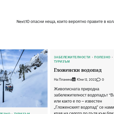
Next:
10 опасни неща, които вероятно правите в кол
ЗАБЕЛЕЖИТЕЛНОСТИ
ПОЛЕЗНО
ТУРИЗЪМ
Гложенски водопад
На Планина
0
Юни 12, 2022
Живописната природна
забележителност водопадът “В
или както е по – известен
„Гложенският водопад” се нами
края на селото по пътя към бли
ЛЕЗНО
ТУРИЗЪМ