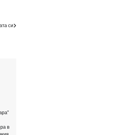
ата си
ара”
ра в
зкия