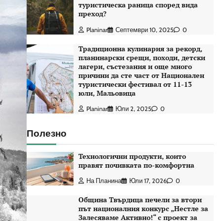
туристическа раница според вида
преход?
Planinar
Септември 10, 2025
0
Традиционна кулинария за рекорд,
планинарски срещи, походи, детски
лагери, състезания и още много
причини да сте част от Национален
туристически фестивал от 11-13
юли, Мальовица
Planinar
Юли 2, 2025
0
Полезно
Технологични продукти, които
правят почивката по-комфортна
На Планина
Юли 17, 2026
0
Община Твърдица печели за втори
път националния конкурс „Нестле за
Залесяваме Активно!“ с проект за