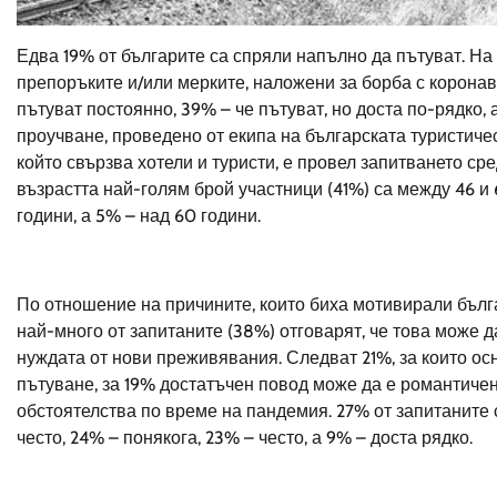
Едва 19% от българите са спряли напълно да пътуват. На
препоръките и/или мерките, наложени за борба с коронави
пътуват постоянно, 39% – че пътуват, но доста по-рядко, 
проучване, проведено от екипа на българската туристич
който свързва хотели и туристи, е провел запитването ср
възрастта най-голям брой участници (41%) са между 46 и 6
години, а 5% – над 60 години.
По отношение на причините, които биха мотивирали бълг
най-много от запитаните (38%) отговарят, че това може д
нуждата от нови преживявания. Следват 21%, за които о
пътуване, за 19% достатъчен повод може да е романтичен 
обстоятелства по време на пандемия. 27% от запитаните 
често, 24% – понякога, 23% – често, а 9% – доста рядко.