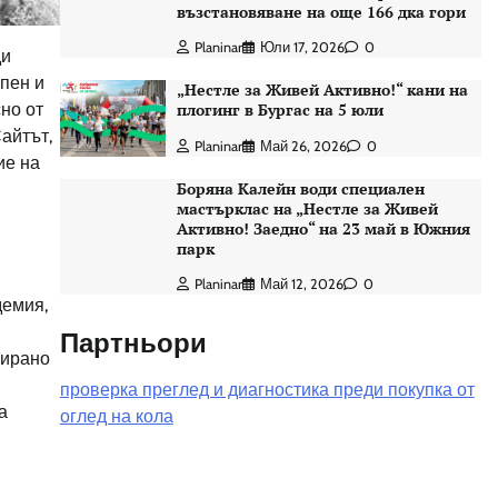
възстановяване на още 166 дка гори
Planinar
Юли 17, 2026
0
ди
епен и
„Нестле за Живей Активно!“ кани на
сно от
плогинг в Бургас на 5 юли
айтът,
Planinar
Май 26, 2026
0
ие на
Боряна Калейн води специален
мастърклас на „Нестле за Живей
Активно! Заедно“ на 23 май в Южния
парк
Planinar
Май 12, 2026
0
демия,
Партньори
нирано
проверка преглед и диагностика преди покупка от
а
оглед на кола