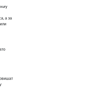
xury
а, а за
чили
ато
повишат
у