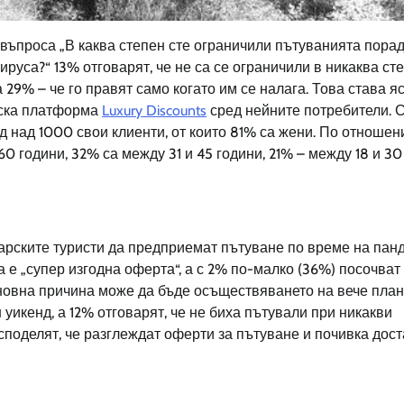
 въпроса „В каква степен сте ограничили пътуванията пора
руса?“ 13% отговарят, че не са се ограничили в никаква ст
а 29% – че го правят само когато им се налага. Това става я
еска платформа
Luxury Discounts
сред нейните потребители. С
ед над 1000 свои клиенти, от които 81% са жени. По отношен
0 години, 32% са между 31 и 45 години, 21% – между 18 и 30
арските туристи да предприемат пътуване по време на пан
а е „супер изгодна оферта“, а с 2% по-малко (36%) посочват
сновна причина може да бъде осъществяването на вече пла
уикенд, а 12% отговарят, че не биха пътували при никакви
споделят, че разглеждат оферти за пътуване и почивка дост