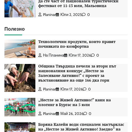
да сте част от Национален туристически
фестивал от 11-13 юли, Мальовица
Planinar
Юли 2, 2025
0
Полезно
Технологични продукти, които правят
почивката по-комфортна
На Планина
Юли 17, 2026
0
Община Твърдица печели за втори път
националния конкурс „Нестле за
Залесяваме Активно!“ с проект за
възстановяване на още 166 дка гори
Planinar
Юли 17, 2026
0
„Нестле за Живей Активно!“ кани на
плогинг в Бургас на 5 юли
Planinar
Май 26, 2026
0
Боряна Калейн води специален мастърклас
на „Нестле за Живей Активно! Заедно“ на