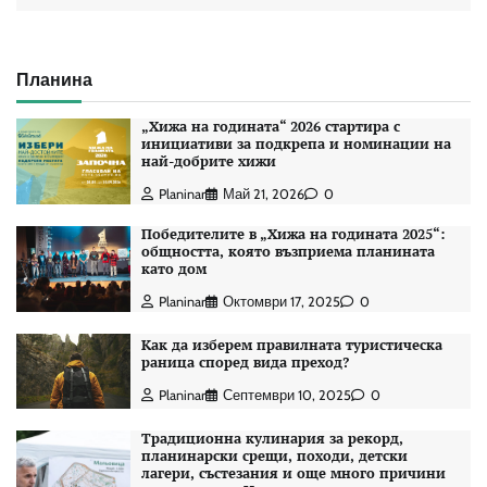
Планина
„Хижа на годината“ 2026 стартира с
инициативи за подкрепа и номинации на
най-добрите хижи
Planinar
Май 21, 2026
0
Победителите в „Хижа на годината 2025“:
общността, която възприема планината
като дом
Planinar
Октомври 17, 2025
0
Как да изберем правилната туристическа
раница според вида преход?
Planinar
Септември 10, 2025
0
Традиционна кулинария за рекорд,
планинарски срещи, походи, детски
лагери, състезания и още много причини