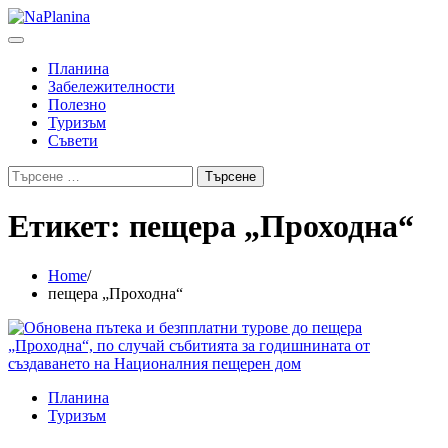
Skip
to
content
Планина
Забележителности
Полезно
Туризъм
Съвети
Търсене
за:
Етикет:
пещера „Проходна“
Home
пещера „Проходна“
Планина
Туризъм