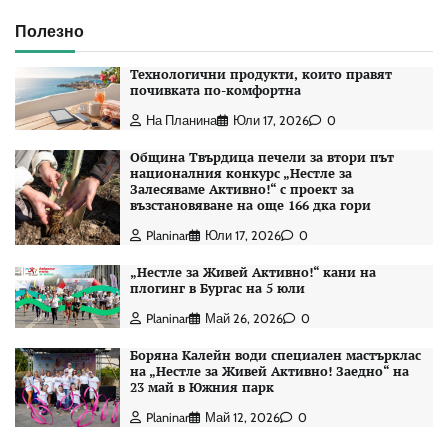
Полезно
Технологични продукти, които правят
почивката по-комфортна
На Планина
Юли 17, 2026
0
Община Твърдица печели за втори път
националния конкурс „Нестле за
Залесяваме Активно!“ с проект за
възстановяване на още 166 дка гори
Planinar
Юли 17, 2026
0
„Нестле за Живей Активно!“ кани на
плогинг в Бургас на 5 юли
Planinar
Май 26, 2026
0
Боряна Калейн води специален мастърклас
на „Нестле за Живей Активно! Заедно“ на
23 май в Южния парк
Planinar
Май 12, 2026
0