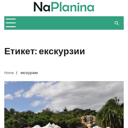
Skip
to
content
Етикет:
екскурзии
Home
екскурзии