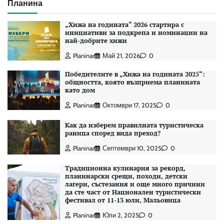
Планина
„Хижа на годината“ 2026 стартира с
инициативи за подкрепа и номинации на
най-добрите хижи
Planinar
Май 21, 2026
0
Победителите в „Хижа на годината 2025“:
общността, която възприема планината
като дом
Planinar
Октомври 17, 2025
0
Как да изберем правилната туристическа
раница според вида преход?
Planinar
Септември 10, 2025
0
Традиционна кулинария за рекорд,
планинарски срещи, походи, детски
лагери, състезания и още много причини
да сте част от Национален туристически
фестивал от 11-13 юли, Мальовица
Planinar
Юли 2, 2025
0