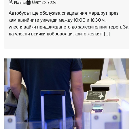
Март 25, 2026
Planinar
Автобусът ще обслужва специалния маршрут през
кампанийните уикенди между 10:00 и 16:30 ч.,
улеснявайки придвижването до залесителния терен. За
да улесни всички доброволци, които желаят […]