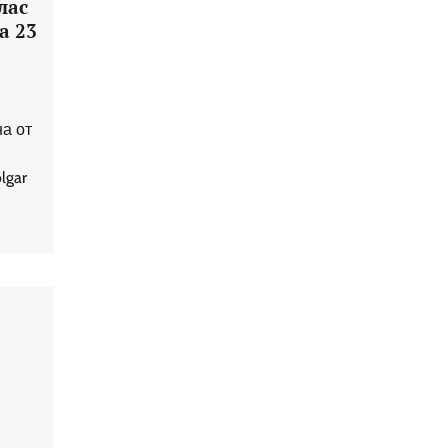
лас
а 23
на от
lgar