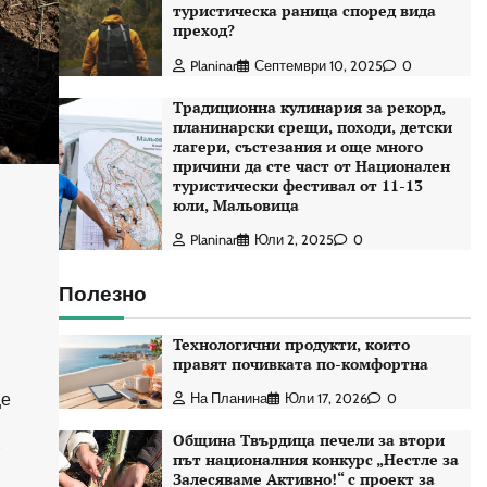
туристическа раница според вида
преход?
Planinar
Септември 10, 2025
0
Традиционна кулинария за рекорд,
планинарски срещи, походи, детски
лагери, състезания и още много
причини да сте част от Национален
туристически фестивал от 11-13
юли, Мальовица
Planinar
Юли 2, 2025
0
Полезно
Технологични продукти, които
правят почивката по-комфортна
ще
На Планина
Юли 17, 2026
0
Община Твърдица печели за втори
т
път националния конкурс „Нестле за
Залесяваме Активно!“ с проект за