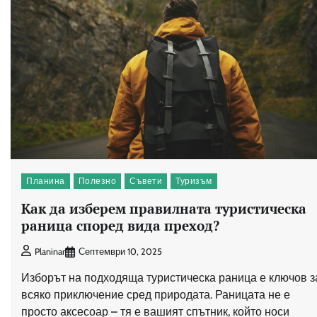
Планина
Полезно
Съвети
Туризъм
Как да изберем правилната туристическа
раница според вида преход?
Септември 10, 2025
Planinar
Изборът на подходяща туристическа раница е ключов з
всяко приключение сред природата. Раницата не е
просто аксесоар – тя е вашият спътник, който носи