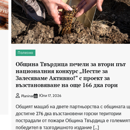
Полезно
Община Твърдица печели за втори път
националния конкурс „Нестле за
Залесяваме Активно!“ с проект за
възстановяване на още 166 дка гори
Юли 17, 2026
Planinar
Общият мащаб на двете партньорства с общината 
достигне 276 дка възстановени горски територии
пострадали от пожари Община Твърдица е големия
победител в тазгодишното издание […]