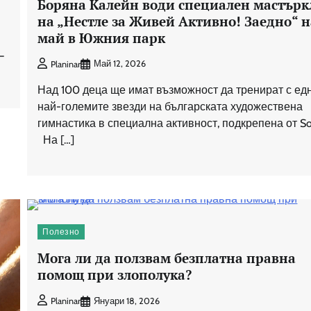
Боряна Калейн води специален мастърк
на „Нестле за Живей Активно! Заедно“ н
май в Южния парк
–
Май 12, 2026
Planinar
Над 100 деца ще имат възможност да тренират с ед
най-големите звезди на българската художествена
гимнастика в специална активност, подкрепена от So
На […]
Полезно
Мога ли да ползвам безплатна правна
помощ при злополука?
Януари 18, 2026
Planinar