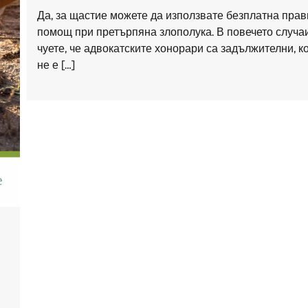
Да, за щастие можете да използвате безплатна пра
помощ при претърпяна злополука. В повечето случа
чуете, че адвокатските хонорари са задължителни, к
не е […]