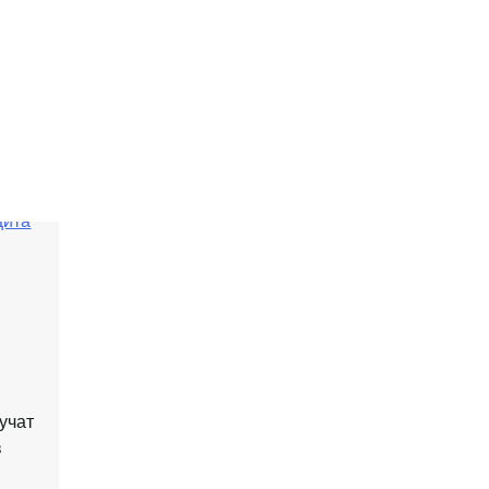
учат
в