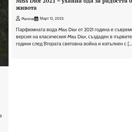
Miss Dior 2021 – уханна ода за радостта 
живота
Март 12, 2025
Planinar
Парфюмната вода Miss Dior от 2021 година е съвре
версия на класическия Miss Dior, създаден в първит
години след Втората световна война и изпълнен с […
а