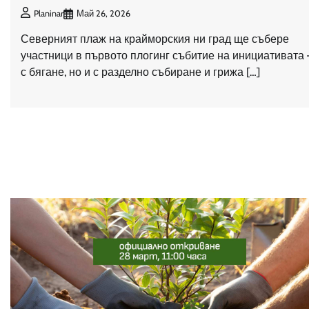
Май 26, 2026
Planinar
Северният плаж на крайморския ни град ще събере
участници в първото плогинг събитие на инициативата 
с бягане, но и с разделно събиране и грижа […]