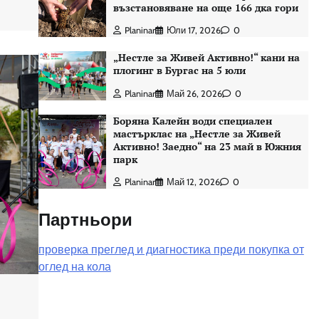
възстановяване на още 166 дка гори
Planinar
Юли 17, 2026
0
„Нестле за Живей Активно!“ кани на
плогинг в Бургас на 5 юли
Planinar
Май 26, 2026
0
Боряна Калейн води специален
мастърклас на „Нестле за Живей
Активно! Заедно“ на 23 май в Южния
парк
Planinar
Май 12, 2026
0
Партньори
проверка преглед и диагностика преди покупка от
оглед на кола