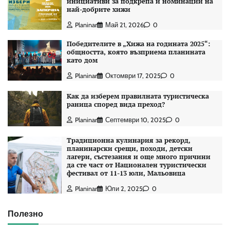
инициативи за подкрепа и номинации на
най-добрите хижи
Planinar
Май 21, 2026
0
Победителите в „Хижа на годината 2025“:
общността, която възприема планината
като дом
Planinar
Октомври 17, 2025
0
Как да изберем правилната туристическа
раница според вида преход?
Planinar
Септември 10, 2025
0
Традиционна кулинария за рекорд,
планинарски срещи, походи, детски
лагери, състезания и още много причини
да сте част от Национален туристически
фестивал от 11-13 юли, Мальовица
Planinar
Юли 2, 2025
0
Полезно