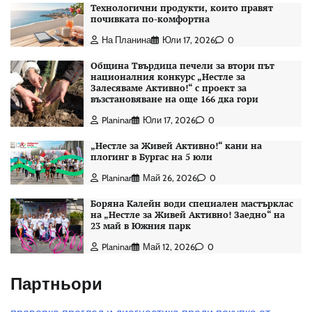
Технологични продукти, които правят
почивката по-комфортна
На Планина
Юли 17, 2026
0
Община Твърдица печели за втори път
националния конкурс „Нестле за
Залесяваме Активно!“ с проект за
възстановяване на още 166 дка гори
Planinar
Юли 17, 2026
0
„Нестле за Живей Активно!“ кани на
плогинг в Бургас на 5 юли
Planinar
Май 26, 2026
0
Боряна Калейн води специален мастърклас
на „Нестле за Живей Активно! Заедно“ на
23 май в Южния парк
Planinar
Май 12, 2026
0
Партньори